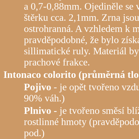
a 0,7-0,88mm. Ojediněle se v
štěrku cca. 2,1mm. Zrna jso
ostrohranná. A vzhledem k m
pravděpodobné, že bylo získ
sillimatické ruly. Materiál b
prachové frakce.
Intonaco colorito (průměrná tlo
Pojivo
- je opět tvořeno v
90% váh.)
Plnivo -
je tvořeno směsí bl
rostlinné hmoty (pravděpodo
pod.)