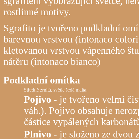
sgrafitem vyobrazující světce, her
rostlinné motivy.
Sgrafito je tvořeno podkladní omí
barevnou vrstvou (intonaco colori
kletovanou vrstvou vápenného štu
nátěru (intonaco bianco)
Podkladní omítka
Středně zrnitá, světle šedá malta.
Pojivo -
je tvořeno velmi č
váh.). Pojivo obsahuje nero
částice vypálených karbonát
Plnivo -
je složeno ze dvou 